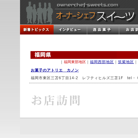
｜
福岡東部地区
｜
福岡西部地区
｜
筑紫地区
｜
お菓子のアトリエ カノン
福岡市東区三苫6丁目14-2 レフティヒルズ三苫1F tel・ 092