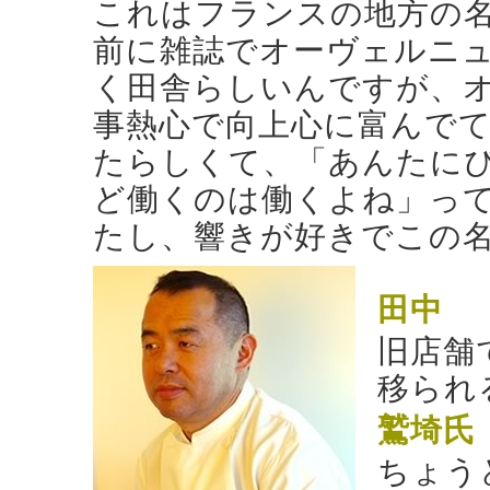
これはフランスの地方の名
前に雑誌でオーヴェルニ
く田舎らしいんですが、
事熱心で向上心に富んで
たらしくて、「あんたに
ど働くのは働くよね」っ
たし、響きが好きでこの
田中
旧店舗
移られ
鷲埼氏
ちょう