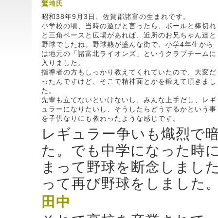
鷲埼氏
昭和38年9月3日、佐賀郡諸富の生まれです。
小学校の頃、当時の遊びと言ったら、ボールと棒切れ
と三角ベースと広場があれば、近所のお兄ちゃん達と
野球でしたね。野球熱が盛んな街で、小学4年生から
は地元の「諸富北ライオンズ」というクラブチームに
入りました。
指導者の方もしっかり教えてくれていたので、大変だ
ったんですけど、そこで精神面とかを鍛えて頂きまし
た。
先輩も立てないといけないし、みんな上手だし、レギ
ュラーになりたいし、そうしたらどうするかという事
を子供なりにも教わったような感じです。
レギュラー争いも熾烈で
た。でも中学になった時
まって野球を断念しまし
って再び野球をしました
田中