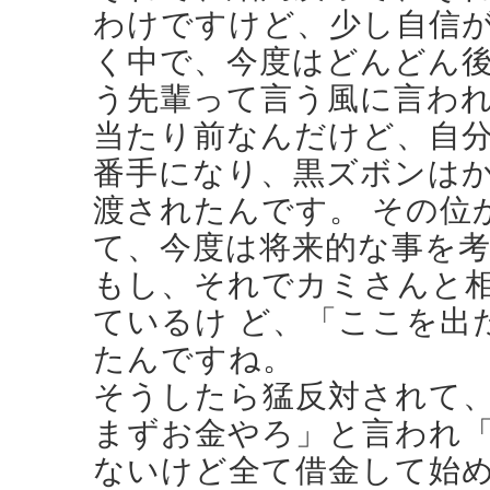
わけですけど、少し自信
く中で、今度はどんどん後
う先輩って言う風に言わ
当たり前なんだけど、自分
番手になり、黒ズボンは
渡されたんです。 その位
て、今度は将来的な事を
もし、それでカミさんと
ているけ ど、「ここを出
たんですね。
そうしたら猛反対されて
まずお金やろ」と言われ
ないけど全て借金して始